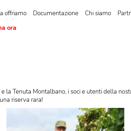
a offriamo
Documentazione
Chi siamo
Part
a ora
le e la Tenuta Montalbano, i soci e utenti della n
na riserva rara!