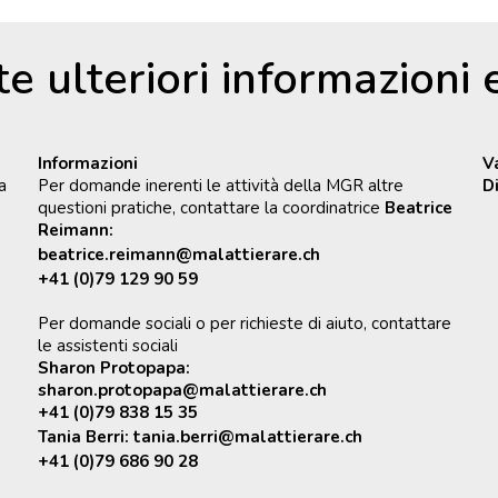
te ulteriori informazioni
Informazioni
V
a
Per domande inerenti le attività della MGR altre
D
questioni pratiche, contattare la coordinatrice
Beatrice
Reimann:
beatrice.reimann@malattierare.ch
+41 (0)79 129 90 59
Per domande sociali o per richieste di aiuto, contattare
le assistenti sociali
Sharon Protopapa:
sharon.protopapa@malattierare.ch
+41 (0)79 838 15 35
Tania Berri:
tania.berri@malattierare.ch
+41 (0)79 686 90 28