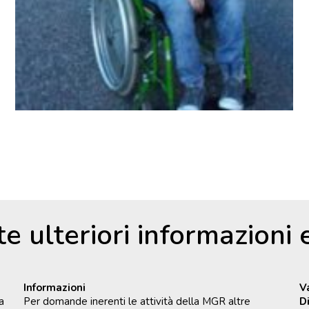
te ulteriori informazioni
Informazioni
V
a
Per domande inerenti le attività della MGR altre
D