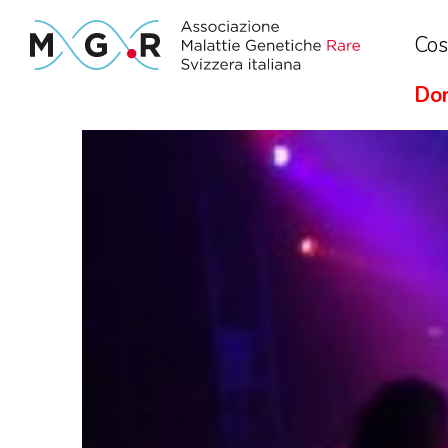
Cos
Don